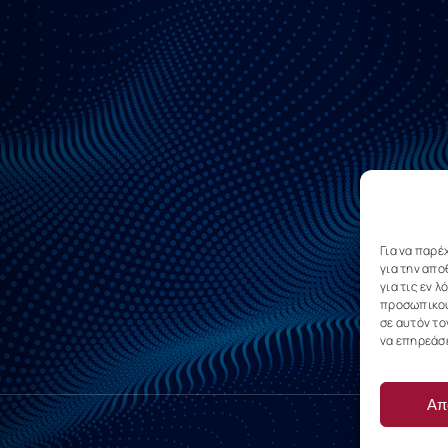
Για να παρέ
για την απ
για τις εν 
προσωπικού
σε αυτόν το
να επηρεάσε
Απ