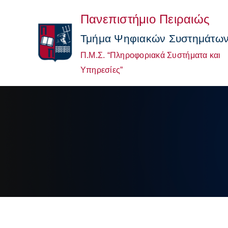
Μετάβαση
Πανεπιστήμιο Πειραιώς
στο
περιεχόμενο
Τμήμα Ψηφιακών Συστημάτω
Π.Μ.Σ. “Πληροφοριακά Συστήματα και
Υπηρεσίες”