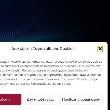
Διαχείριση Συγκατάθεσης Cookies
χουμε την καλύτερη εμπειρία, χρησιμοποιούμε τεχνολογίες όπως cookies
οθήκευση ή/και την πρόσβαση σε πληροφορίες συσκευών. Η συγκατάθεση
λόγω τεχνολογίες θα μας επιτρέψει να επεξεργαστούμε δεδομένα
 χαρακτήρα, όπως συμπεριφορά περιήγησης ή μοναδικά αναγνωριστικά
ν ιστότοπο. Η μη συγκατάθεση ή η ανάκληση της συγκατάθεσης, μπορεί
ι αρνητικά ορισμένες λειτουργίες και δυνατότητες.
οδοχή
Δεν αποδέχομαι
Προβολή προτιμήσεων