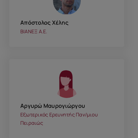
Απόστολος Χέλης
ΒΙΑΝΕΞ Α.Ε.
Αργυρώ Μαυρογιώργου
Εξωτερικός Ερευνητής Παν/μιου
Πειραιώς