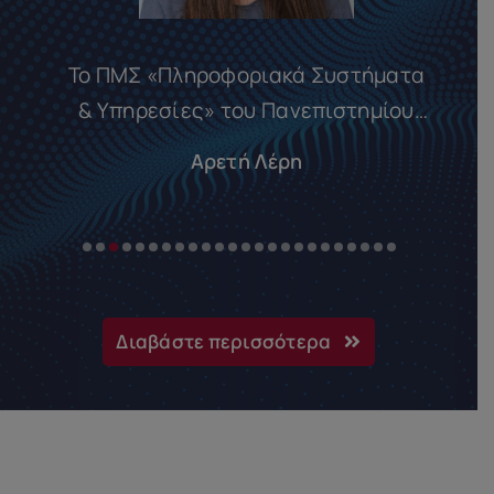
Το ΠΜΣ «Πληροφοριακά Συστήματα
& Υπηρεσίες» του Πανεπιστημίου
Πειραιώς αποτέλεσε την ιδανική
Αρετή Λέρη
γέφυρα μεταξύ της ακαδημαϊκής
γνώσης και της επαγγελματικής
εξειδίκευσης. Μέσα από την
ειδίκευση στα Προηγμένα
Πληροφοριακά Συστήματα,
Διαβάστε περισσότερα
απέκτησα τα στρατηγικά εργαλεία
για να κατανοήσω σε βάθος το
σύγχρονο ψηφιακό περιβάλλον.
Ιδιαίτερα η ενασχόλησή μου με την